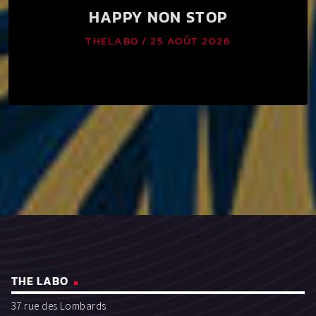
HAPPY NON STOP
THELABO / 25 AOÛT 2026
keyboard_arrow_down
De 15h à 03h du matin, bière pression à 4,60€ les 50cl.
L’abus d’alcool est dangereux pour la santé. À consommer
avec modération.
THE LABO
37 rue des Lombards