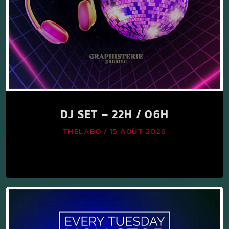
DJ SET – 22H / 06H
THELABO / 15 AOÛT 2026
keyboard_arrow_down