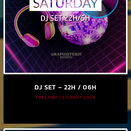
DJ SET – 22H / 06H
THELABO / 22 AOÛT 2026
keyboard_arrow_down